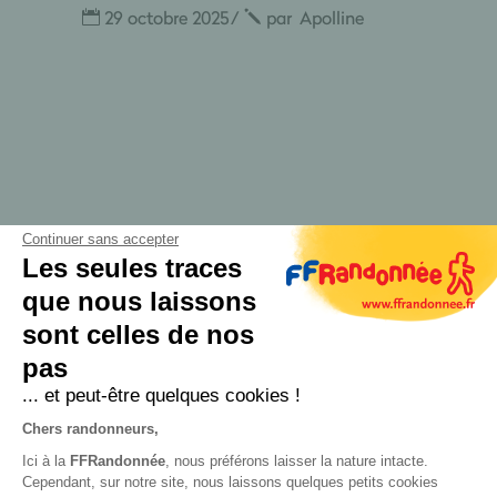
29 octobre 2025
par
Apolline
Continuer sans accepter
Les seules traces
que nous laissons
sont celles de nos
pas
📍
5, port Saint Sauveur, Toulouse
... et peut-être quelques cookies !
Chers randonneurs,
📞
05 34 31 58 31
Ici à la
FFRandonnée
, nous préférons laisser la nature intacte.
Cependant, sur notre site, nous laissons quelques petits cookies
✉️
haute-garonne@ffrandonnee.fr