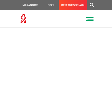
MARANDO®
DON
RÉSEAUX SOCIAUX
LA RANDONNÉE ,
LE SPORT LE PLUS
PRATIQUÉ EN
FRANCE
Accueil
/
Vie du comité
/
La randonnée , le sport le plus pratiqué en
France